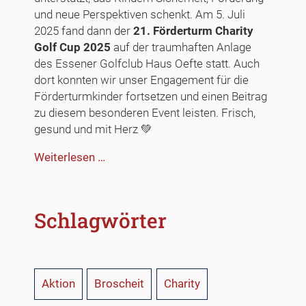
und neue Perspektiven schenkt. Am 5. Juli
2025 fand dann der
21. Förderturm Charity
Golf Cup 2025
auf der traumhaften Anlage
des Essener Golfclub Haus Oefte statt. Auch
dort konnten wir unser Engagement für die
Förderturmkinder fortsetzen und einen Beitrag
zu diesem besonderen Event leisten. Frisch,
gesund und mit Herz 💚
Frisch
Weiterlesen …
gemixt
für
den
Schlagwörter
guten
Zweck
Aktion
Broscheit
Charity